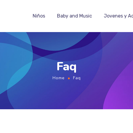
Niños
Baby and Music
Jovenes y A
Faq
Home
Faq